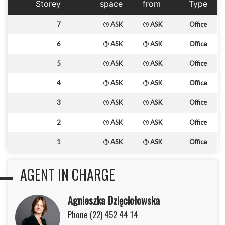
Storey
space
from
Type
7
ASK
ASK
Office
6
ASK
ASK
Office
5
ASK
ASK
Office
4
ASK
ASK
Office
3
ASK
ASK
Office
2
ASK
ASK
Office
1
ASK
ASK
Office
AGENT IN CHARGE
Agnieszka Dzięciołowska
Phone (22) 452 44 14